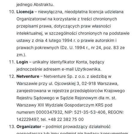
jednego Abstraktu.
Licencja
– niewyłączna, nieodpłatna licencja udzielana
Organizatorowi na korzystanie z treści chronionych
przepisami prawa, dotyczących praw własności
intelektualnej, w szczególności chronionych na podstawie
ustawy z dnia 4 lutego 1994 r. o prawie autorskim i
prawach pokrewnych (Dz. U. 1994 r., nr 24, poz. 83 ze
zm.).
Login
– unikalny identyfikator Konta, będący
jednocześnie adresem e-mail Użytkownika.
Netventure
– Netventure Sp. z o.o. z siedzibą w
Warszawie przy ul. Ojcowskiej 3, 02-918 Warszawa,
zarejestrowana w rejestrze przedsiębiorców Krajowego
Rejestru Sądowego w Sądzie Rejonowym dla m. st.
Warszawy XIII Wydziale Gospodarczym KRS pod
numerem 0000347932, NIP: 521-35-53-406, REGON:
142229497, tel. +48 22 382 75 00
Organizator
– podmiot prowadzący działalność
gospodarczą lub inny podmiot nie będący konsumentem,