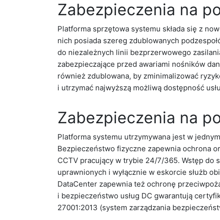
Zabezpieczenia na p
Platforma sprzętowa systemu składa się z no
nich posiada szereg zdublowanych podzespołó
do niezależnych linii bezprzerwowego zasilan
zabezpieczające przed awariami nośników danyc
również zdublowana, by zminimalizować ryzyk
i utrzymać najwyższą możliwą dostępność usłu
Zabezpieczenia na po
Platforma systemu utrzymywana jest w jednym
Bezpieczeństwo fizyczne zapewnia ochrona or
CCTV pracujący w trybie 24/7/365. Wstęp do s
uprawnionych i wyłącznie w eskorcie służb ob
DataCenter zapewnia też ochronę przeciwpoża
i bezpieczeństwo usług DC gwarantują certyfi
27001:2013 (system zarządzania bezpieczeńst