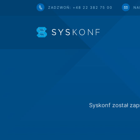
ZADZWOŃ: +48 22 382 75 00
NA
Syskonf został za