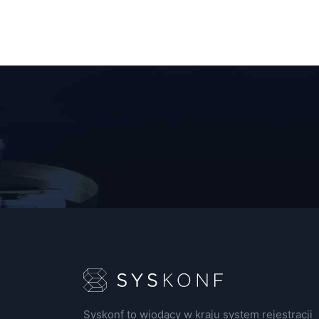
Syskonf to wiodący w kraju system rejestracji