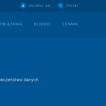
ZALOGUJ SIĘ
POLSKI
PL
ZWIĄZANIA
KLIENCI
CENNIK
o
pieczeństwo danych