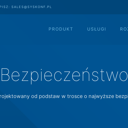
PISZ: SALES@SYSKONF.PL
PRODUKT
USŁUGI
RO
Bezpieczeństw
projektowany od podstaw w trosce o najwyższe bez