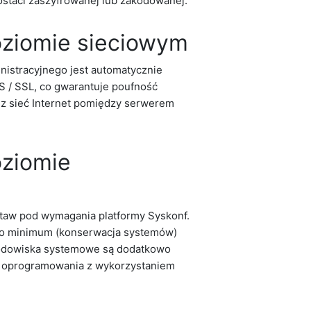
taci zaszyfrowanej lub zakodowanej.
oziomie sieciowym
istracyjnego jest automatycznie
 / SSL, co gwarantuje poufność
ez sieć Internet pomiędzy serwerem
oziomie
taw pod wymagania platformy Syskonf.
ego minimum (konserwacja systemów)
Środowiska systemowe są dodatkowo
 oprogramowania z wykorzystaniem